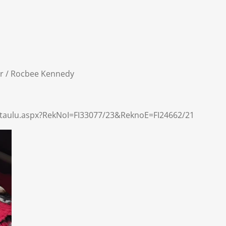
er / Rocbee Kennedy
ukutaulu.aspx?RekNoI=FI33077/23&ReknoE=FI24662/21