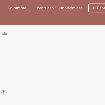
Koiramme
Pentueet/ Suunnitelmissa
U-Pen
 kodin
oyer