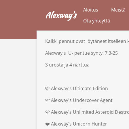
Siirry
Aloitus
Meistä
Alexway's
pääsisältöön
Ota yhteyttä
Kaikki pennut ovat löytäneet itselleen
Alexway's U- pentue syntyi 7.3-25
3 urosta ja 4 narttua
🩵 Alexway's Ultimate Edition
🩵 Alexway's Undercover Agent
🩵 Alexway's Unlimited Asteroid Destr
❤️ Alexway's Unicorn Hunter