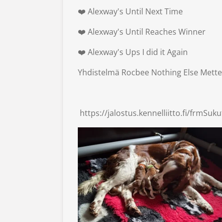
❤️ Alexway's Until Next Time
❤️ Alexway's Until Reaches Winner
❤️ Alexway's Ups I did it Again
Yhdistelmä Rocbee Nothing Else Mett
https://jalostus.kennelliitto.fi/frmS